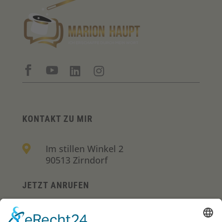




KONTAKT ZU MIR
Im stillen Winkel 2

90513 Zirndorf
JETZT ANRUFEN
+49 (0)157-36290700
