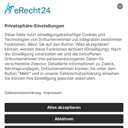
+49 (0)157-36290700

Kennenlerngespräch per Zoom

E-MAIL
wirksam@marionhaupt.com

RECHTLICHES
Impressum

Datenschutzerklärung

AGBs
