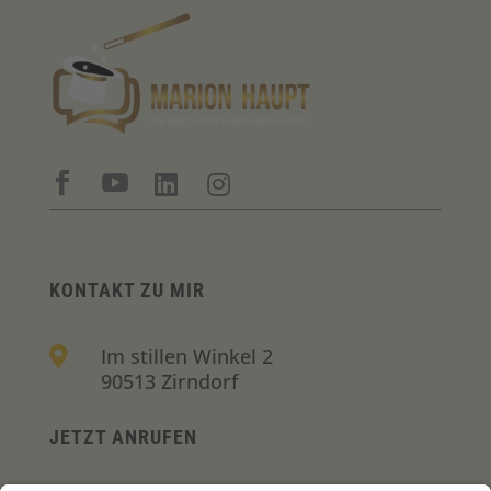




KONTAKT ZU MIR
Im stillen Winkel 2

90513 Zirndorf
JETZT ANRUFEN