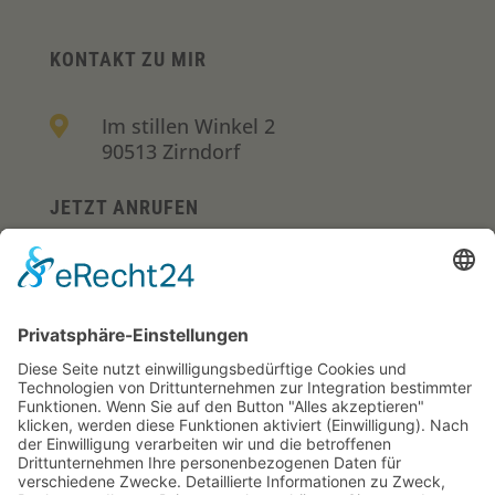
KONTAKT ZU MIR
Im stillen Winkel 2

90513 Zirndorf
JETZT ANRUFEN
+49 (0)157-36290700

E-MAIL
wirksam@marionhaupt.com

RECHTLICHES